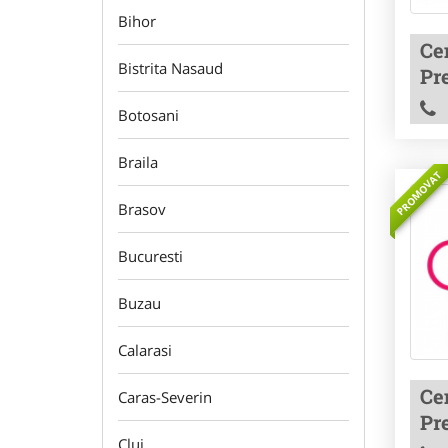
Bihor
Cen
Bistrita Nasaud
Pre
Botosani
Braila
PROMOVAT
Brasov
Bucuresti
Buzau
Calarasi
Cen
Caras-Severin
Pre
Cluj