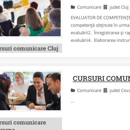
Comunicare
judet Clu
EVALUATOR DE COMPETENŢE 
competenţă obţinute în urma c
evaluării2. Înregistrarea şi r
evaluării4. Elaborarea instru
rsuri comunicare Cluj
CURSURI COMU
Comunicare
judet Co
...
rsuri comunicare
vasna