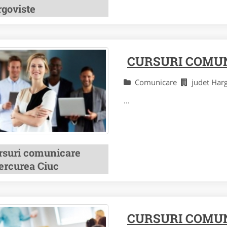
rgoviste
CURSURI COMU
Comunicare
judet Har
...
rsuri comunicare
ercurea Ciuc
CURSURI COMUN