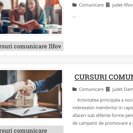
Comunicare
judet Ilfo
...
rsuri comunicare Ilfov
CURSURI COMU
Comunicare
judet Da
Activitatea principala a socie
intereselor membrilor in raport
afaceri sub diferite forme pent
de campanii de promovare a pr
rsuri comunicare