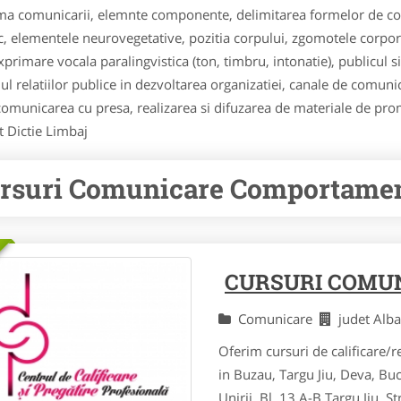
 Schema comunicarii, elemnte componente, delimitarea formelor de 
 elementele neurovegetative, pozitia corpului, zgomotele corpo
exprimare vocala paralingvistica (ton, timbru, intonatie), publicul s
lul relatiilor publice in dezvoltarea organizatiei, canale de comunicar
 comunicarea cu presa, realizarea si difuzarea de materiale de pr
 Dictie Limbaj
rsuri Comunicare Comportament
CURSURI COMU
Comunicare
judet Al
Oferim cursuri de calificare/re
in Buzau, Targu Jiu, Deva, Bu
Unirii, Bl. 13 A-B Targu Jiu, St