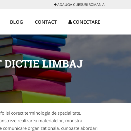
ADAUGA CURSURI ROMANIA
BLOG
CONTACT
CONECTARE
DICTIE LIMBAJ
 folisi corect terminologia de specialitate,
emonstreze realizarea materialelor, monstra
i de comunicare organizationala, cunoaste abordari