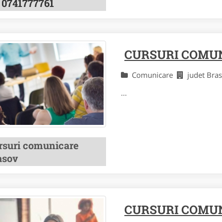
0741777761
CURSURI COMU
Comunicare
judet Br
...
rsuri comunicare
asov
CURSURI COMUN