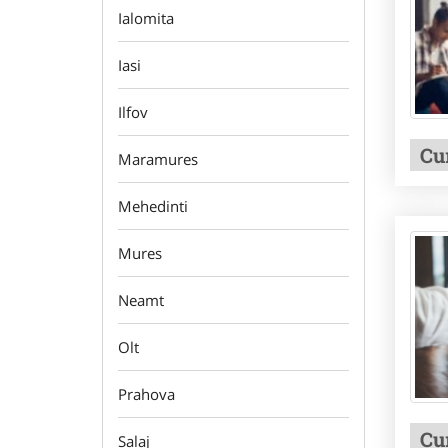
Ialomita
Iasi
Ilfov
Cu
Maramures
Mehedinti
Mures
Neamt
Olt
Prahova
Cu
Salaj