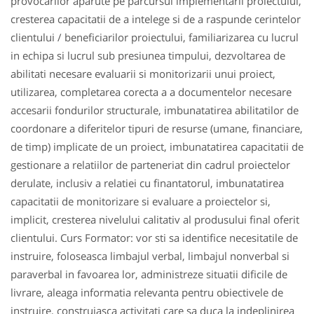
provocarilor aparute pe parcursul implementarii proiectului,
cresterea capacitatii de a intelege si de a raspunde cerintelor
clientului / beneficiarilor proiectului, familiarizarea cu lucrul
in echipa si lucrul sub presiunea timpului, dezvoltarea de
abilitati necesare evaluarii si monitorizarii unui proiect,
utilizarea, completarea corecta a a documentelor necesare
accesarii fondurilor structurale, imbunatatirea abilitatilor de
coordonare a diferitelor tipuri de resurse (umane, financiare,
de timp) implicate de un proiect, imbunatatirea capacitatii de
gestionare a relatiilor de parteneriat din cadrul proiectelor
derulate, inclusiv a relatiei cu finantatorul, imbunatatirea
capacitatii de monitorizare si evaluare a proiectelor si,
implicit, cresterea nivelului calitativ al produsului final oferit
clientului. Curs Formator: vor sti sa identifice necesitatile de
instruire, foloseasca limbajul verbal, limbajul nonverbal si
paraverbal in favoarea lor, administreze situatii dificile de
livrare, aleaga informatia relevanta pentru obiectivele de
instruire, construiasca activitati care sa duca la indeplinirea