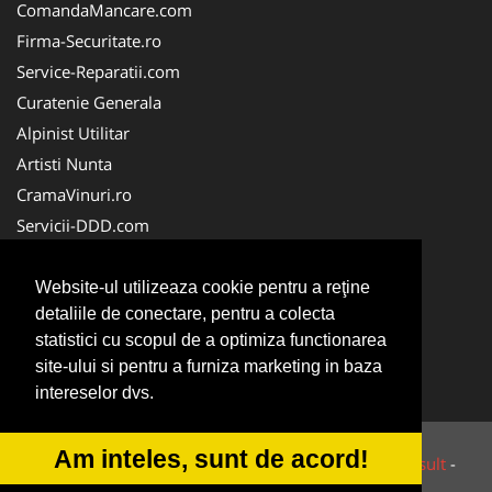
ComandaMancare.com
Firma-Securitate.ro
Service-Reparatii.com
Curatenie Generala
Alpinist Utilitar
Artisti Nunta
CramaVinuri.ro
Servicii-DDD.com
Brutari
Club Copii
Website-ul utilizeaza cookie pentru a reţine
detaliile de conectare, pentru a colecta
Club de Sport
statistici cu scopul de a optimiza functionarea
Centre Plasament
site-ului si pentru a furniza marketing in baza
NonStopDeschis.ro
intereselor dvs.
Am inteles, sunt de acord!
© 2014-2026 Powered by
VilonMedia
&
Tokaido Consult
-