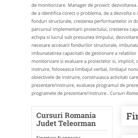
de monitorizare. Manager de proiect: dezvoltarea a
de a identifica corect o problema, de a dezvolta o
fonduri structurale, cresterea performantelor in 
parcursul implementarii proiectului, cresterea capaci
echipa si lucrul sub presiunea timpului, dezvoltare
necesare accesarii fondurilor structurale, imbunatat
imbunatatirea capacitatii de gestionare a relatiilor 
monitorizare si evaluare a proiectelor si, implicit, c
instruire, foloseasca limbajul verbal, limbajul nonv
obiectivele de instruire, construiasca activitati ca
prezentare/instruire, evalueze programul de prezen
programele de prezentare/instruire..
Cursuri Roma
Fi
Cursuri Romania
Judet Teleorman
Finantare Europeana