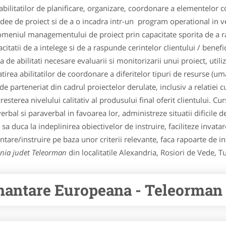
bilitatilor de planificare, organizare, coordonare a elementelor c
 idee de proiect si de a o incadra intr-un program operational in 
domeniul managementului de proiect prin capacitate sporita de a 
tatii de a intelege si de a raspunde cerintelor clientului / benefici
a de abilitati necesare evaluarii si monitorizarii unui proiect, ut
irea abilitatilor de coordonare a diferitelor tipuri de resurse (um
de parteneriat din cadrul proiectelor derulate, inclusiv a relatiei 
resterea nivelului calitativ al produsului final oferit clientului. Cu
erbal si paraverbal in favoarea lor, administreze situatii dificile 
re sa duca la indeplinirea obiectivelor de instruire, faciliteze inva
tare/instruire pe baza unor criterii relevante, faca rapoarte de 
nia judet Teleorman
din localitatile Alexandria, Rosiori de Vede, 
nantare Europeana - Teleorman