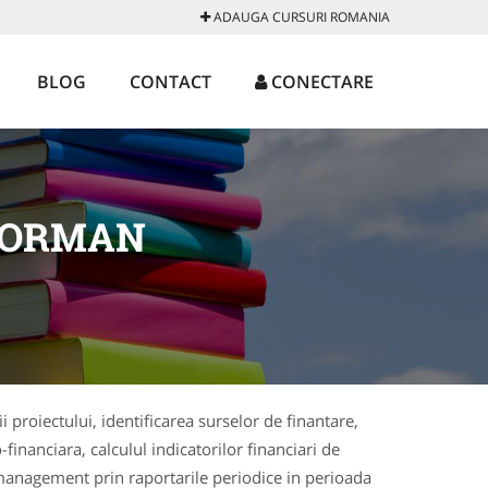
ADAUGA CURSURI ROMANIA
BLOG
CONTACT
CONECTARE
EORMAN
 proiectului, identificarea surselor de finantare,
inanciara, calculul indicatorilor financiari de
 management prin raportarile periodice in perioada