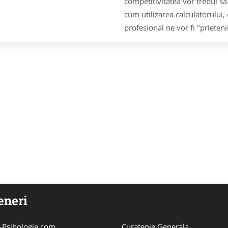
competitivitatea vor trebui s
cum utilizarea calculatorului,
profesional ne vor fi "prieteni
eneri
-Psihologie.com
Curatenie Generala