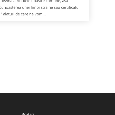
a devina atributele noastre comune, asa
 cunoasterea unei limbi straine sau certificatul
i" alaturi de care ne vom...
Brutari