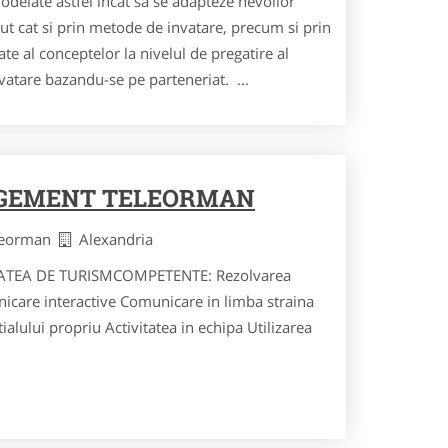
delate astfel incat sa se adapteze nevoilor
inut cat si prin metode de invatare, precum si prin
te al conceptelor la nivelul de pregatire al
nvatare bazandu-se pe parteneriat. ...
GEMENT TELEORMAN
eleorman
Alexandria
 DE TURISMCOMPETENTE: Rezolvarea
care interactive Comunicare in limba straina
alului propriu Activitatea in echipa Utilizarea