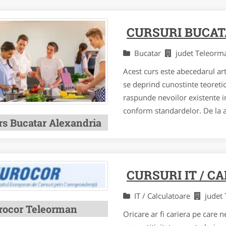
CURSURI BUCA
Bucatar
judet Teleor
Acest curs este abecedarul arte
se deprind cunostinte teoretice
raspunde nevoilor existente i
conform standardelor. De la al
rs Bucatar Alexandria
CURSURI IT / 
IT / Calculatoare
judet
rocor Teleorman
Oricare ar fi cariera pe care n