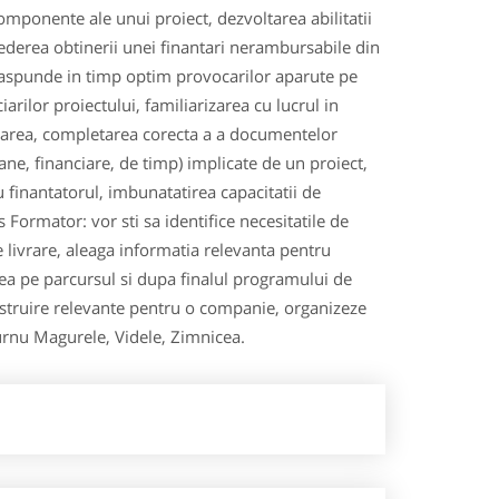
omponente ale unui proiect, dezvoltarea abilitatii
vederea obtinerii unei finantari nerambursabile din
raspunde in timp optim provocarilor aparute pe
arilor proiectului, familiarizarea cu lucrul in
ilizarea, completarea corecta a a documentelor
ane, financiare, de timp) implicate de un proiect,
cu finantatorul, imbunatatirea capacitatii de
rs Formator: vor sti sa identifice necesitatile de
de livrare, aleaga informatia relevanta pentru
tarea pe parcursul si dupa finalul programului de
instruire relevante pentru o companie, organizeze
Turnu Magurele, Videle, Zimnicea.