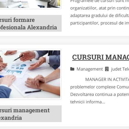
Programele de cursuri sunt mo
organizatiilor, atat prin cont
adaptarea gradului de dificulta
rsuri formare
participantilor, procesul de i
ofesionala Alexandria
CURSURI MANA
Management
judet T
MANAGER IN ACTIVITATEA
problemelor complexe Comuni
Dezvoltarea continua a potenti
tehnicii informa...
rsuri management
exandria