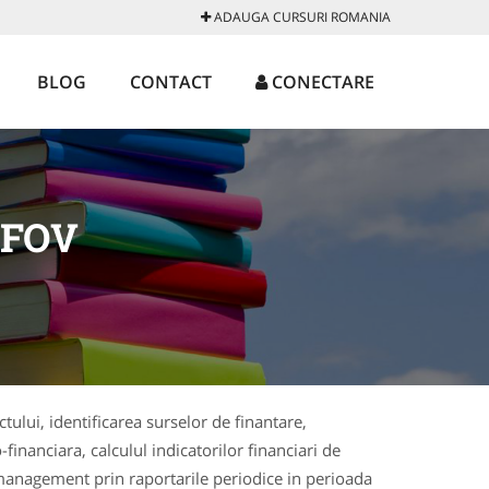
ADAUGA CURSURI ROMANIA
BLOG
CONTACT
CONECTARE
LFOV
tului, identificarea surselor de finantare,
inanciara, calculul indicatorilor financiari de
 management prin raportarile periodice in perioada