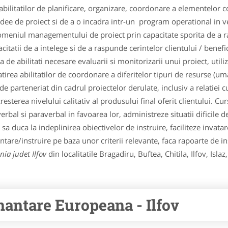
bilitatilor de planificare, organizare, coordonare a elementelor c
 idee de proiect si de a o incadra intr-un program operational in 
domeniul managementului de proiect prin capacitate sporita de a 
tatii de a intelege si de a raspunde cerintelor clientului / benefici
a de abilitati necesare evaluarii si monitorizarii unui proiect, ut
irea abilitatilor de coordonare a diferitelor tipuri de resurse (um
de parteneriat din cadrul proiectelor derulate, inclusiv a relatiei 
resterea nivelului calitativ al produsului final oferit clientului. Cu
erbal si paraverbal in favoarea lor, administreze situatii dificile 
re sa duca la indeplinirea obiectivelor de instruire, faciliteze inva
tare/instruire pe baza unor criterii relevante, faca rapoarte de 
ia judet Ilfov
din localitatile Bragadiru, Buftea, Chitila, Ilfov, Is
nantare Europeana - Ilfov