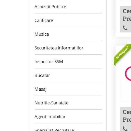
Achizitii Publice
Cen
Pre
Calificare
Muzica
Securitatea Informatiilor
PROMOVAT
Inspector SSM
Bucatar
Masaj
Nutritie-Sanatate
Cen
Agent Imobiliar
Pre
Specialist Recrutare