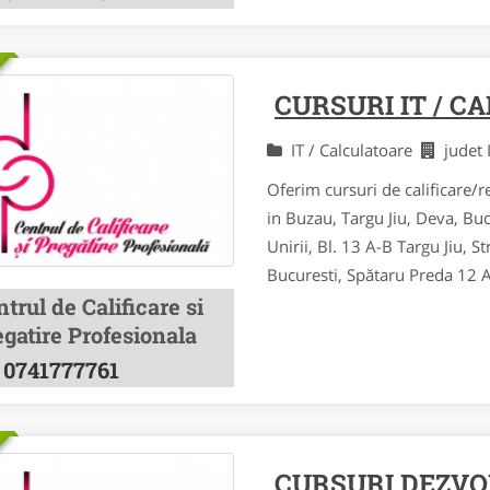
CURSURI IT / C
IT / Calculatoare
judet 
Oferim cursuri de calificare/re
in Buzau, Targu Jiu, Deva, Bu
Unirii, Bl. 13 A-B Targu Jiu, St
Bucuresti, Spătaru Preda 12 Al
trul de Calificare si
gatire Profesionala
0741777761
CURSURI DEZVO