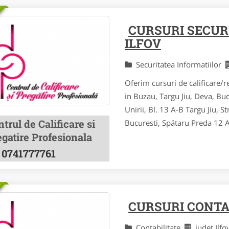
CURSURI SECUR
ILFOV
Securitatea Informatiilor
Oferim cursuri de calificare/re
in Buzau, Targu Jiu, Deva, Bu
Unirii, Bl. 13 A-B Targu Jiu, St
trul de Calificare si
Bucuresti, Spătaru Preda 12 Al
gatire Profesionala
0741777761
CURSURI CONTA
Contabilitate
judet Ilf