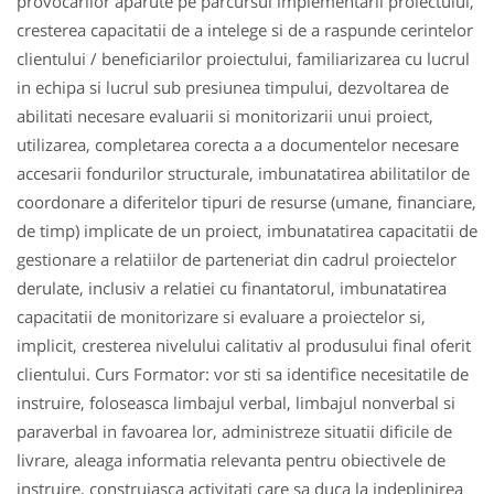
provocarilor aparute pe parcursul implementarii proiectului,
cresterea capacitatii de a intelege si de a raspunde cerintelor
clientului / beneficiarilor proiectului, familiarizarea cu lucrul
in echipa si lucrul sub presiunea timpului, dezvoltarea de
abilitati necesare evaluarii si monitorizarii unui proiect,
utilizarea, completarea corecta a a documentelor necesare
accesarii fondurilor structurale, imbunatatirea abilitatilor de
coordonare a diferitelor tipuri de resurse (umane, financiare,
de timp) implicate de un proiect, imbunatatirea capacitatii de
gestionare a relatiilor de parteneriat din cadrul proiectelor
derulate, inclusiv a relatiei cu finantatorul, imbunatatirea
capacitatii de monitorizare si evaluare a proiectelor si,
implicit, cresterea nivelului calitativ al produsului final oferit
clientului. Curs Formator: vor sti sa identifice necesitatile de
instruire, foloseasca limbajul verbal, limbajul nonverbal si
paraverbal in favoarea lor, administreze situatii dificile de
livrare, aleaga informatia relevanta pentru obiectivele de
instruire, construiasca activitati care sa duca la indeplinirea