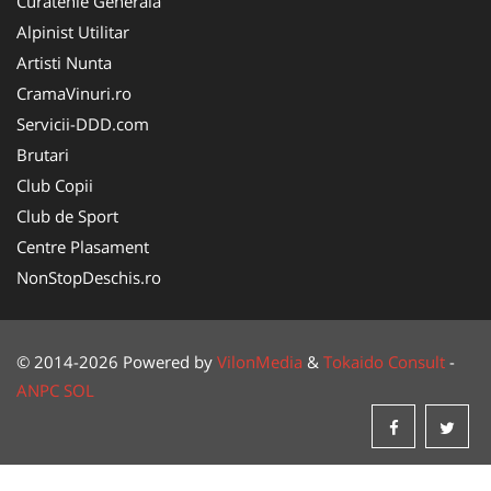
Curatenie Generala
Alpinist Utilitar
Artisti Nunta
CramaVinuri.ro
Servicii-DDD.com
Brutari
Club Copii
Club de Sport
Centre Plasament
NonStopDeschis.ro
© 2014-2026 Powered by
VilonMedia
&
Tokaido Consult
-
ANPC
SOL