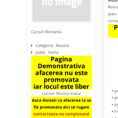
Muzi
Roman
pian, 
cursu
P
Cursuri Romania
Categorie:
Muzica
Judet:
Vaslui
Pagina
Demonstrativa
afacerea nu este
promovata
iar locul este liber
p
Cursuri Muzica Vaslui
pr
daca doresti ca afacerea ta sa
pr
fie promovata aici te rugam
li
contacteaza-ne completand