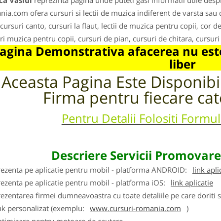
ca Vaslui
reprezinta pagina unde puteti gasi informatii utile des
ia.com ofera cursuri si lectii de muzica indiferent de varsta sau de n
cursuri canto, cursuri la flaut, lectii de muzica pentru copii, cor de
ri muzica pentru copii, cursuri de pian, cursuri de chitara, cursuri
agina Demonstrativa afacerea nu este
liber
Aceasta Pagina Este Disponib
Firma pentru fiecare cat
Pentru Detalii Folositi Formu
Descriere Servicii Promovar
rezenta pe aplicatie pentru mobil - platforma ANDROID:
link apli
ezenta pe aplicatie pentru mobil - platforma iOS:
link aplicatie
ezentarea firmei dumneavoastra cu toate detaliile pe care doriti 
nk personalizat (exemplu:
www.cursuri-romania.com
)