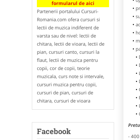
o
formularul de aici
pr
Partenerii portalului Cursuri-
su
Romania.com ofera cursuri si
ad
lectii de muzica indiferent de
h
varsta sau de nivel: lectii de
m
chitara, lectii de vioara, lectii de
p
pian, cursuri canto, cursuri la
flaut, lectii de muzica pentru
copii, cor de copii, teorie
muzicala, curs note si intervale,
cursuri muzica pentru copii,
cursuri de pian, cursuri de
chitara, cursuri de vioara
Pretu
Facebook
- 400