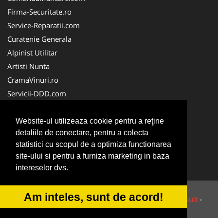
Firma-Securitate.ro
Service-Reparatii.com
Curatenie Generala
Alpinist Utilitar
Artisti Nunta
CramaVinuri.ro
Servicii-DDD.com
Brutari
Club Copii
Website-ul utilizeaza cookie pentru a reţine
detaliile de conectare, pentru a colecta
Club de Sport
statistici cu scopul de a optimiza functionarea
Centre Plasament
site-ului si pentru a furniza marketing in baza
NonStopDeschis.ro
intereselor dvs.
Am inteles, sunt de acord!
© 2014-2026 Powered by
VilonMedia
&
Tokaido Consult
-
ANPC
SOL