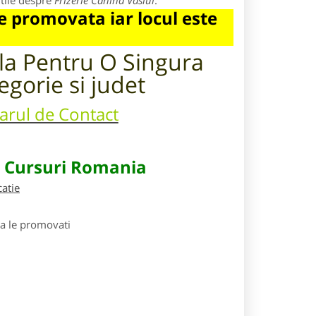
utile despre
Frizerie Canina Vaslui
.
 promovata iar locul este
ila Pentru
O Singura
egorie si judet
larul de Contact
e Cursuri Romania
catie
sa le promovati