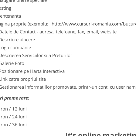
augare oferte speciale
osting
entenanta
agina proprie (exemplu:
http://www.cursuri-romania.com/bucure
Datele de Contact - adresa, telefoane, fax, email, website
Descriere afacere
Logo companie
Descrierea Serviciilor si a Preturilor
Galerie Foto
Pozitionare pe Harta Interactiva
Link catre propriul site
Gestionarea informatiilor promovate, printr-un cont, cu user nam
ri promovare:
 ron / 12 luni
 ron / 24 luni
 ron / 36 luni
It's online marketi