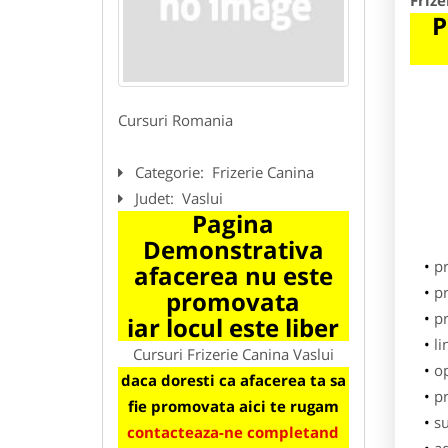
Frize
P
Cursuri Romania
Categorie:
Frizerie Canina
Judet:
Vaslui
Pagina
Demonstrativa
p
afacerea nu este
pr
promovata
pr
iar locul este liber
li
Cursuri Frizerie Canina Vaslui
o
daca doresti ca afacerea ta sa
pr
fie promovata aici te rugam
su
contacteaza-ne completand