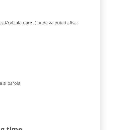
sti/calculatoare
) unde va puteti afisa:
e si parola
ng time