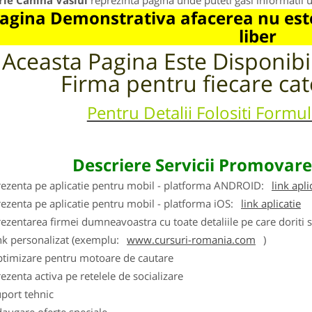
rie Canina Vaslui
reprezinta pagina unde puteti gasi informatii 
agina Demonstrativa afacerea nu este
liber
Aceasta Pagina Este Disponib
Firma pentru fiecare cat
Pentru Detalii Folositi Formu
Descriere Servicii Promovar
rezenta pe aplicatie pentru mobil - platforma ANDROID:
link apli
ezenta pe aplicatie pentru mobil - platforma iOS:
link aplicatie
ezentarea firmei dumneavoastra cu toate detaliile pe care doriti 
nk personalizat (exemplu:
www.cursuri-romania.com
)
ptimizare pentru motoare de cautare
ezenta activa pe retelele de socializare
port tehnic