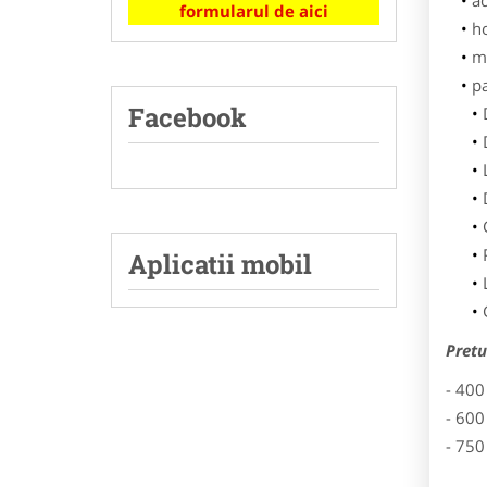
ad
formularul de aici
h
m
p
Facebook
Aplicatii mobil
Pretu
- 400
- 600
- 750