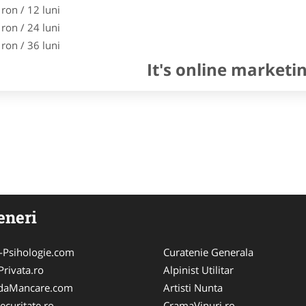
 ron / 12 luni
 ron / 24 luni
 ron / 36 luni
It's online marketi
eneri
-Psihologie.com
Curatenie Generala
Privata.ro
Alpinist Utilitar
aMancare.com
Artisti Nunta
ecuritate.ro
CramaVinuri.ro