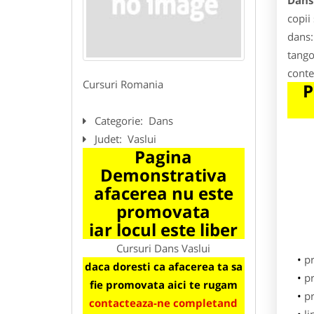
Dans
copii
dans:
tango
conte
Cursuri Romania
P
Categorie:
Dans
Judet:
Vaslui
Pagina
Demonstrativa
afacerea nu este
promovata
iar locul este liber
Cursuri Dans Vaslui
p
daca doresti ca afacerea ta sa
pr
fie promovata aici te rugam
pr
contacteaza-ne completand