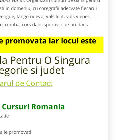
Dans Vaslui
. Organizam cursuri de dans pentru
isti in domeniu, cu coregrafii adecvate fiecarui
ngue, tango nuevo, vals lent, vals vienez,
le, rumba, curs dans sportiv, cursuri dans
 promovata iar locul este
ila Pentru
O Singura
egorie si judet
larul de Contact
e Cursuri Romania
catie
sa le promovati