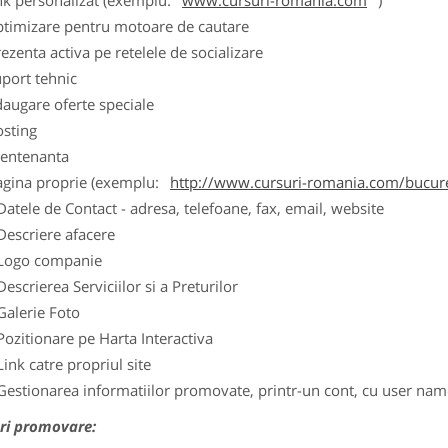
nk personalizat (exemplu:
www.cursuri-romania.com
)
ptimizare pentru motoare de cautare
ezenta activa pe retelele de socializare
port tehnic
augare oferte speciale
osting
entenanta
agina proprie (exemplu:
http://www.cursuri-romania.com/bucure
Datele de Contact - adresa, telefoane, fax, email, website
Descriere afacere
Logo companie
Descrierea Serviciilor si a Preturilor
Galerie Foto
Pozitionare pe Harta Interactiva
Link catre propriul site
Gestionarea informatiilor promovate, printr-un cont, cu user nam
ri promovare: