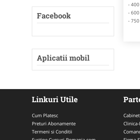
- 400
- 600
Facebook
- 750
Aplicatii mobil
Linkuri Utile
Part
Cum Platesc
Cabinet
Preturi Abonamente
Clinica-
Termeni si Conditii
Comand
Sustine Cursuri-Romania.com
Firma-S