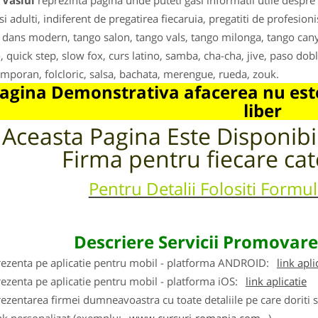
 Vaslui
reprezinta pagina unde puteti gasi informatii utile despre
 si adulti, indiferent de pregatirea fiecaruia, pregatiti de profesion
 dans modern, tango salon, tango vals, tango milonga, tango canye
, quick step, slow fox, curs latino, samba, cha-cha, jive, paso dob
mporan, folcloric, salsa, bachata, merengue, rueda, zouk.
agina Demonstrativa afacerea nu este
liber
Aceasta Pagina Este Disponib
Firma pentru fiecare cat
Pentru Detalii Folositi Formu
Descriere Servicii Promovar
rezenta pe aplicatie pentru mobil - platforma ANDROID:
link apli
ezenta pe aplicatie pentru mobil - platforma iOS:
link aplicatie
ezentarea firmei dumneavoastra cu toate detaliile pe care doriti 