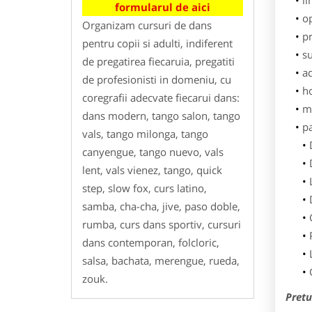
li
formularul de aici
o
Organizam cursuri de dans
pr
pentru copii si adulti, indiferent
su
de pregatirea fiecaruia, pregatiti
ad
de profesionisti in domeniu, cu
h
coregrafii adecvate fiecarui dans:
m
dans modern, tango salon, tango
p
vals, tango milonga, tango
canyengue, tango nuevo, vals
lent, vals vienez, tango, quick
step, slow fox, curs latino,
samba, cha-cha, jive, paso doble,
rumba, curs dans sportiv, cursuri
dans contemporan, folcloric,
salsa, bachata, merengue, rueda,
zouk.
Pretu