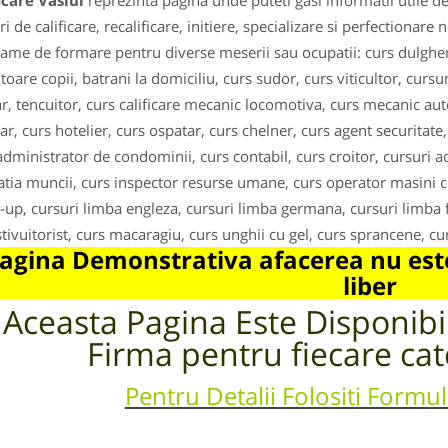
icare Vaslui
reprezinta pagina unde puteti gasi informatii utile 
i de calificare, recalificare, initiere, specializare si perfectionare 
ame de formare pentru diverse meserii sau ocupatii: curs dulgher, 
jitoare copii, batrani la domiciliu, curs sudor, curs viticultor, curs
ar, tencuitor, curs calificare mecanic locomotiva, curs mecanic auto
ar, curs hotelier, curs ospatar, curs chelner, curs agent securitate,
administrator de condominii, curs contabil, curs croitor, cursuri a
latia muncii, curs inspector resurse umane, curs operator masini c
up, cursuri limba engleza, cursuri limba germana, cursuri limba fr
stivuitorist, curs macaragiu, curs unghii cu gel, curs sprancene, curs
agina Demonstrativa afacerea nu este
liber
Aceasta Pagina Este Disponib
Firma pentru fiecare cat
Pentru Detalii Folositi Formu