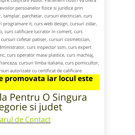
despre
Calificare Vaslui
. Partenerii nostri va ofera
nevoilor persoanelor fizice si juridice prin
tamplar, parchetar, cursuri electrician, curs
uri programare it, curs web design, cursuri zidar,
, curs calificare lucrator in comert, curs
 cursuri cofetar patiser, cursuri cosmetician,
dministrator, curs inspector ssm, curs expert
nc, curs operator mase plastice, curs machiaj,
anceza, cursuri limba italiana, curs pomicultor,
uri autorizate cu certificat de calificare
 promovata iar locul este
ila Pentru
O Singura
egorie si judet
larul de Contact