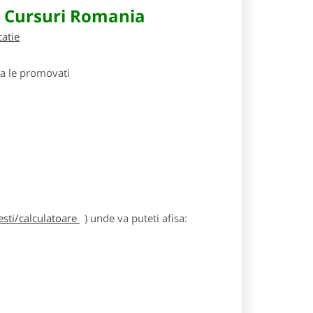
e Cursuri Romania
catie
sa le promovati
sti/calculatoare
) unde va puteti afisa: