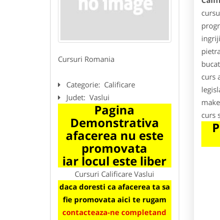
Calif
cursur
progr
ingri
pietr
Cursuri Romania
bucat
curs 
Categorie:
Calificare
legis
Judet:
Vaslui
make-
Pagina
curs 
Demonstrativa
P
afacerea nu este
promovata
iar locul este liber
Cursuri Calificare Vaslui
daca doresti ca afacerea ta sa
fie promovata aici te rugam
contacteaza-ne completand