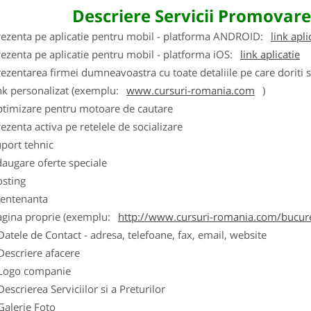
Descriere Servicii Promovar
rezenta pe aplicatie pentru mobil - platforma ANDROID:
link apli
ezenta pe aplicatie pentru mobil - platforma iOS:
link aplicatie
ezentarea firmei dumneavoastra cu toate detaliile pe care doriti 
nk personalizat (exemplu:
www.cursuri-romania.com
)
ptimizare pentru motoare de cautare
ezenta activa pe retelele de socializare
port tehnic
augare oferte speciale
osting
entenanta
agina proprie (exemplu:
http://www.cursuri-romania.com/bucure
Datele de Contact - adresa, telefoane, fax, email, website
Descriere afacere
Logo companie
Descrierea Serviciilor si a Preturilor
Galerie Foto