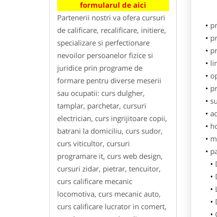
formularul de aici
Partenerii nostri va ofera cursuri
p
de calificare, recalificare, initiere,
pr
specializare si perfectionare
pr
nevoilor persoanelor fizice si
li
juridice prin programe de
o
formare pentru diverse meserii
pr
sau ocupatii: curs dulgher,
su
tamplar, parchetar, cursuri
ad
electrician, curs ingrijitoare copii,
h
batrani la domiciliu, curs sudor,
m
curs viticultor, cursuri
p
programare it, curs web design,
cursuri zidar, pietrar, tencuitor,
curs calificare mecanic
locomotiva, curs mecanic auto,
curs calificare lucrator in comert,