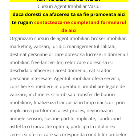
Cursuri Agent Imobiliar Vaslui
daca doresti ca afacerea ta sa fie promovata aici
te rugam
contacteaza-ne completand formularul
de aici
Organizam cursuri de agent imobiliar, broker imobiliar,
marketing, vanzari, juridic, managementul calitatii,
destinat persoanelor care doresc sa lucreze in domeniul
imobiliar, free-lancer-ilor, celor care doresc sa isi
deschida o afacere in acest domeniu, cat si altor
persoane interesate. Agentul imobiliar ofera servicii,
consiliere si mediere in operatiuni imobiliare legate de
vanzare, inchiriere, schimb sau transfer de bunuri
imobiliare, finalizeaza tranzactia in timp mai scurt prin
implicarea partilor din acest proces, negociaza in
ambele sensuri, sustine partile implicate, conducand
astfel la o tranzactie optima, participa la intalnirea
cererii si ofertei care sa corespunda conditiilor ambelor