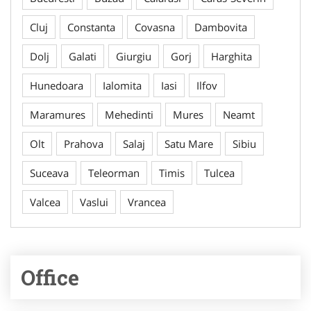
Cluj
Constanta
Covasna
Dambovita
Dolj
Galati
Giurgiu
Gorj
Harghita
Hunedoara
Ialomita
Iasi
Ilfov
Maramures
Mehedinti
Mures
Neamt
Olt
Prahova
Salaj
Satu Mare
Sibiu
Suceava
Teleorman
Timis
Tulcea
Valcea
Vaslui
Vrancea
Office