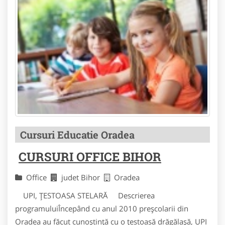
Cursuri Educatie Oradea
CURSURI OFFICE BIHOR
Office
judet Bihor
Oradea
UPI, ŢESTOASA STELARĂ Descrierea
programuluiÎncepând cu anul 2010 preşcolarii din
Oradea au făcut cunoştinţă cu o ţestoasă drăgălaşă, UPI