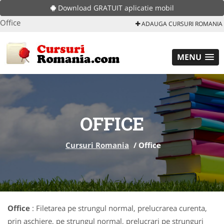
Download GRATUIT aplicatie mobil
Office
ADAUGA CURSURI ROMANIA
MENU
OFFICE
Cursuri Romania
/
Office
Office
: Filetarea pe strungul normal, prelucrarea curenta,
prin aschiere, pe strungul normal, prelucrari pe strunguri