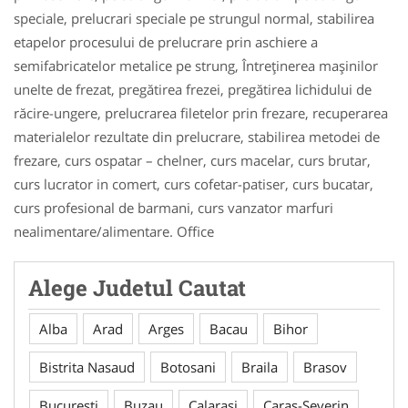
speciale, prelucrari speciale pe strungul normal, stabilirea
etapelor procesului de prelucrare prin aschiere a
semifabricatelor metalice pe strung, Întreţinerea maşinilor
unelte de frezat, pregătirea frezei, pregătirea lichidului de
răcire-ungere, prelucrarea filetelor prin frezare, recuperarea
materialelor rezultate din prelucrare, stabilirea metodei de
frezare, curs ospatar – chelner, curs macelar, curs brutar,
curs lucrator in comert, curs cofetar-patiser, curs bucatar,
curs profesional de barmani, curs vanzator marfuri
nealimentare/alimentare. Office
Alege Judetul Cautat
Alba
Arad
Arges
Bacau
Bihor
Bistrita Nasaud
Botosani
Braila
Brasov
Bucuresti
Buzau
Calarasi
Caras-Severin